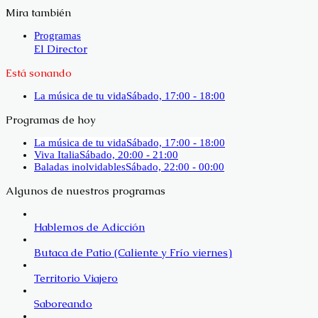
Mira también
Cerrar
Programas
El Director
Está sonando
La música de tu vida
Sábado, 17:00 - 18:00
Programas de hoy
La música de tu vida
Sábado, 17:00 - 18:00
Viva Italia
Sábado, 20:00 - 21:00
Baladas inolvidables
Sábado, 22:00 - 00:00
Algunos de nuestros programas
Hablemos de Adicción
Butaca de Patio (Caliente y Frío viernes)
Territorio Viajero
Saboreando