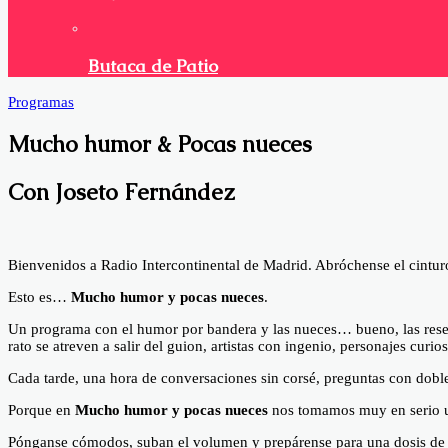
Butaca de Patio
Programas
Mucho humor & Pocas nueces
Con Joseto Fernández
Facebook
X
Bienvenidos a Radio Intercontinental de Madrid. Abróchense el cintur
Esto es…
Mucho humor y pocas nueces
.
Un programa con el humor por bandera y las nueces… bueno, las reserv
rato se atreven a salir del guion, artistas con ingenio, personajes cur
Cada tarde, una hora de conversaciones sin corsé, preguntas con doble
Porque en
Mucho humor y pocas nueces
nos tomamos muy en serio un
Pónganse cómodos, suban el volumen y prepárense para una dosis de r