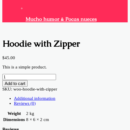
Mucho humor & Pocas nueces
Hoodie with Zipper
$
45.00
This is a simple product.
Hoodie
with
Add to cart
Zipper
SKU:
woo-hoodie-with-zipper
quantity
Additional information
Reviews (0)
Weight
2 kg
Dimensions
8 × 6 × 2 cm
Reviews