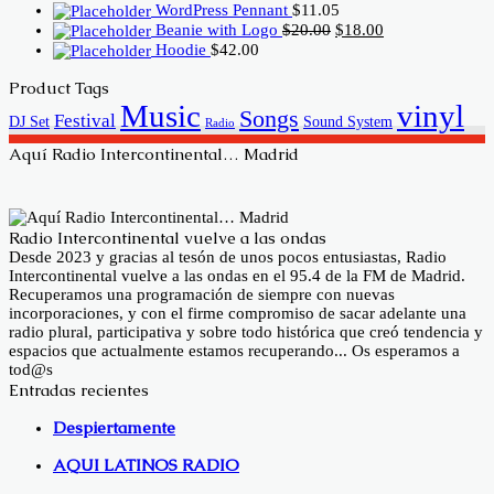
was:
is:
WordPress Pennant
$
11.05
$3.00.
$2.00.
Original
Current
Beanie with Logo
$
20.00
$
18.00
price
price
Hoodie
$
42.00
was:
is:
$20.00.
$18.00.
Product Tags
Music
vinyl
Songs
Festival
DJ Set
Sound System
Radio
Aquí Radio Intercontinental… Madrid
Radio Intercontinental vuelve a las ondas
Desde 2023 y gracias al tesón de unos pocos entusiastas, Radio
Intercontinental vuelve a las ondas en el 95.4 de la FM de Madrid.
Recuperamos una programación de siempre con nuevas
incorporaciones, y con el firme compromiso de sacar adelante una
radio plural, participativa y sobre todo histórica que creó tendencia y
espacios que actualmente estamos recuperando... Os esperamos a
tod@s
Entradas recientes
Despiertamente
AQUI LATINOS RADIO