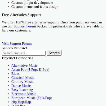
Custom plugin development
Custom theme and icons design
Free Aftersales Support
We offer 100% free after sales support. Once you purchase you can
use our
Support Forum
backed by professionals who are available to
help our customers.
Visit Support Forum
Search Product
Search
Search
for:
Product Categories
Alternative Music
Asian Pop (J-Pop, K-Pop)
Blues
Classical Music
Country Music
Dance Music
Easy Listening
Electronic Music
European Music (Folk/Pop)
Hip Hop/Rap
Indie Pop