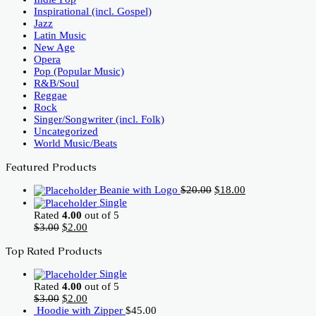
Inspirational (incl. Gospel)
Jazz
Latin Music
New Age
Opera
Pop (Popular Music)
R&B/Soul
Reggae
Rock
Singer/Songwriter (incl. Folk)
Uncategorized
World Music/Beats
Featured Products
Original
Current
Beanie with Logo
$
20.00
$
18.00
price
price
Single
was:
is:
Rated
4.00
out of 5
$20.00.
$18.00.
Original
Current
$
3.00
$
2.00
price
price
Top Rated Products
was:
is:
$3.00.
$2.00.
Single
Rated
4.00
out of 5
Original
Current
$
3.00
$
2.00
price
price
Hoodie with Zipper
$
45.00