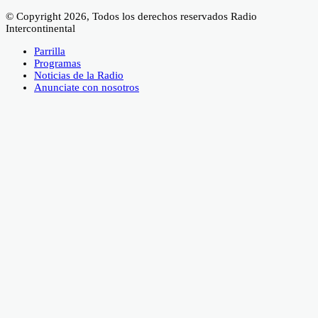
© Copyright 2026, Todos los derechos reservados Radio
Intercontinental
Parrilla
Programas
Noticias de la Radio
Anunciate con nosotros
Facebook
X
WhatsApp
Telegram
Viber
Botón
volver
arriba