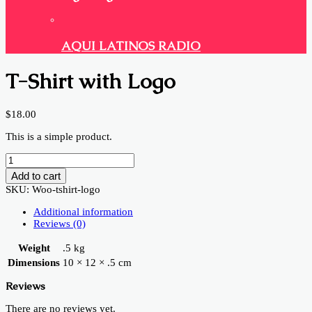
AQUI LATINOS RADIO
T-Shirt with Logo
$
18.00
This is a simple product.
T-
Shirt
Add to cart
with
SKU:
Woo-tshirt-logo
Logo
quantity
Additional information
Reviews (0)
Weight
.5 kg
Dimensions
10 × 12 × .5 cm
Reviews
There are no reviews yet.