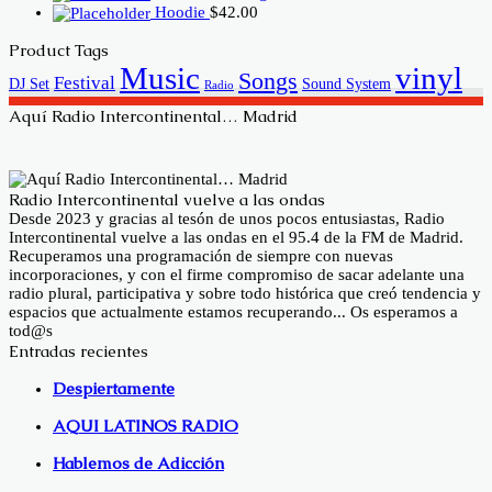
price
price
Hoodie
$
42.00
was:
is:
$20.00.
$18.00.
Product Tags
Music
vinyl
Songs
Festival
DJ Set
Sound System
Radio
Aquí Radio Intercontinental… Madrid
Radio Intercontinental vuelve a las ondas
Desde 2023 y gracias al tesón de unos pocos entusiastas, Radio
Intercontinental vuelve a las ondas en el 95.4 de la FM de Madrid.
Recuperamos una programación de siempre con nuevas
incorporaciones, y con el firme compromiso de sacar adelante una
radio plural, participativa y sobre todo histórica que creó tendencia y
espacios que actualmente estamos recuperando... Os esperamos a
tod@s
Entradas recientes
Despiertamente
AQUI LATINOS RADIO
Hablemos de Adicción