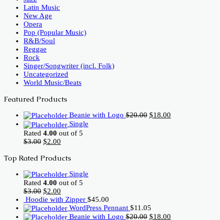
Latin Music
New Age
Opera
Pop (Popular Music)
R&B/Soul
Reggae
Rock
Singer/Songwriter (incl. Folk)
Uncategorized
World Music/Beats
Featured Products
Original
Current
Beanie with Logo
$
20.00
$
18.00
price
price
Single
was:
is:
Rated
4.00
out of 5
$20.00.
$18.00.
Original
Current
$
3.00
$
2.00
price
price
Top Rated Products
was:
is:
$3.00.
$2.00.
Single
Rated
4.00
out of 5
Original
Current
$
3.00
$
2.00
price
price
Hoodie with Zipper
$
45.00
was:
is:
WordPress Pennant
$
11.05
$3.00.
$2.00.
Original
Current
Beanie with Logo
$
20.00
$
18.00